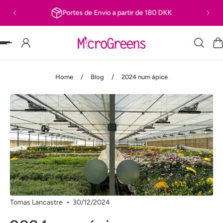
Portes de Envio a partir de 180 DKK
R PARA O TEXTO
Home
/
Blog
/
2024 num ápice
Tomas Lancastre
30/12/2024