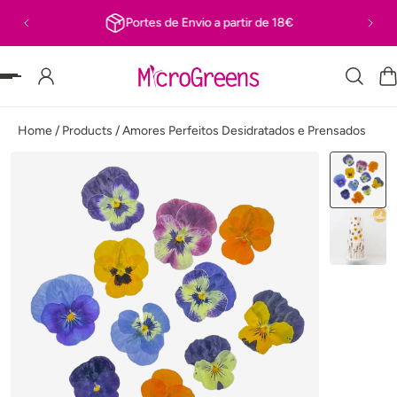
Portes de Envio a partir de 18€
R PARA O TEXTO
Home
/
Products
/
Amores Perfeitos Desidratados e Prensados