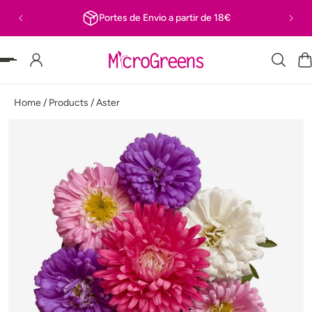
Portes de Envio a partir de 18€
R PARA O TEXTO
Home
/
Products
/
Aster