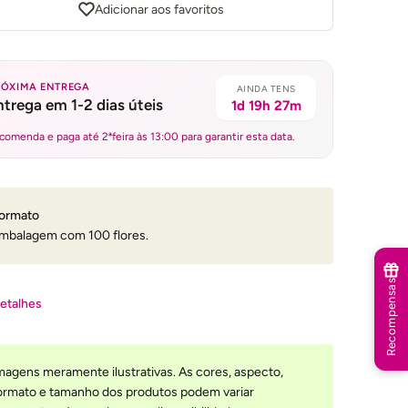
Adicionar aos favoritos
RÓXIMA ENTREGA
AINDA TENS
ntrega em 1-2 dias úteis
1d 19h 27m
comenda e paga até 2ªfeira às 13:00 para garantir esta data.
ormato
mbalagem com 100 flores.
Recompensas
etalhes
magens meramente ilustrativas. As cores, aspecto,
ormato e tamanho dos produtos podem variar