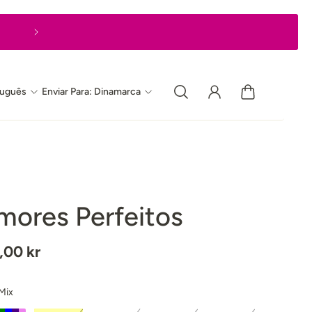
Entrega Expresso em 1-2 dias úteis
tuguês
Enviar Para: Dinamarca
mores Perfeitos
,00 kr
Mix