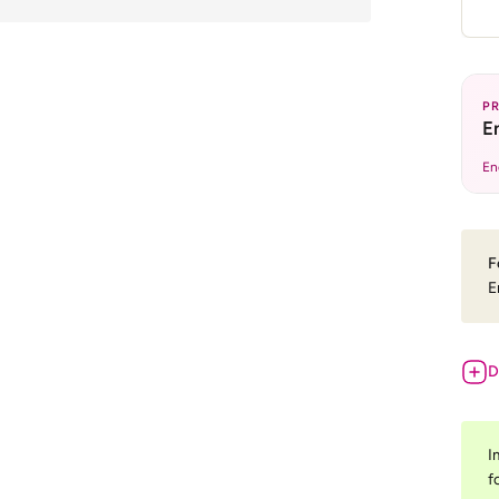
P
E
En
F
E
D
I
f