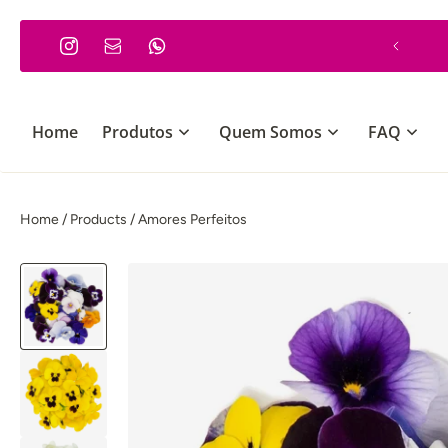
R PARA O TEXTO
Encomenda Mínima 30€
Home
Produtos
Quem Somos
FAQ
Home
/
Products
/
Amores Perfeitos