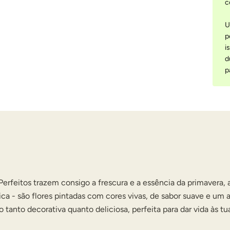
c
U
p
i
d
p
rfeitos trazem consigo a frescura e a essência da primavera, 
ca - são flores pintadas com cores vivas, de sabor suave e um 
anto decorativa quanto deliciosa, perfeita para dar vida às tuas