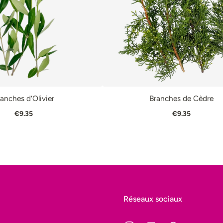
anches d’Olivier
Branches de Cèdre
PANIER
VUE RAPIDE
AJOUTER AU PANIER
VUE R
€9.35
€9.35
Réseaux sociaux