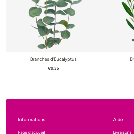
Branches d’Eucalyptus
Br
AJOUTER AU PANIER
VUE RAPIDE
AJOUTER AU 
€9.35
Informations
Aide
Page d'accueil
Livraisons