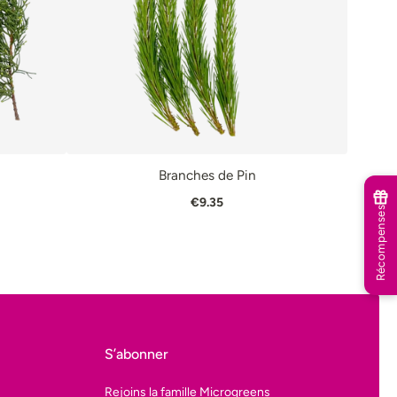
Branches de Pin
APIDE
AJOUTER AU PANIER
VUE RAPIDE
€9.35
Récompenses
S’abonner
Rejoins la famille Microgreens