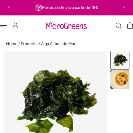
Portes de Envio a partir de 18€
R PARA O TEXTO
Home
/
Products
/
Alga Alface do Mar