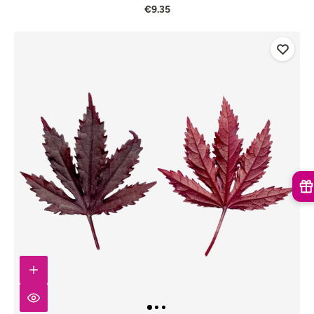
€9.35