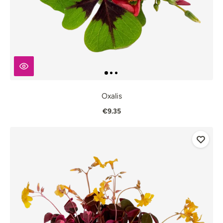
Oxalis
€9.35