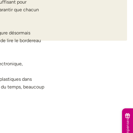
suffisant pour
garantir que chacun
igure désormais
e lire le bordereau
ectronique,
 plastiques dans
ns du temps, beaucoup
Récompenses