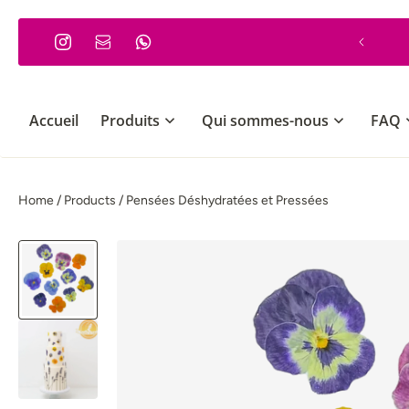
 PASSER AU CONTENU
Commande minimum 30€
Accueil
Produits
Qui sommes-nous
FAQ
Home
/
Products
/
Pensées Déshydratées et Pressées