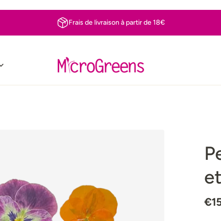
Frais de livraison à partir de 18€
P
e
€1