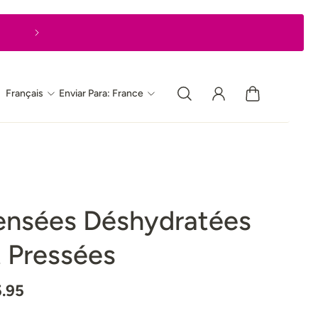
Livraison express en 1 à 2 jours ouvrable
Français
Enviar Para: France
ensées Déshydratées
t Pressées
5.95