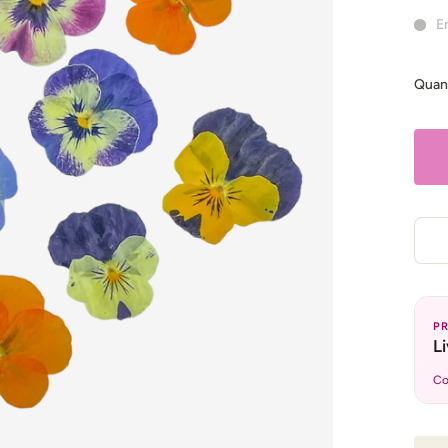
E
Quan
P
L
Co