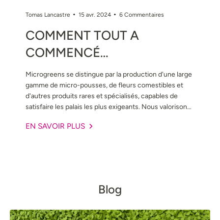
Tomas Lancastre
15 avr. 2024
6 Commentaires
COMMENT TOUT A
COMMENCÉ…
Microgreens se distingue par la production d'une large
gamme de micro-pousses, de fleurs comestibles et
d'autres produits rares et spécialisés, capables de
satisfaire les palais les plus exigeants. Nous valorisons
la haute qualité de nos produits et de notre service :
EN SAVOIR PLUS
nos produits sont récoltés à la main, garantissant que
chaque fleur et chaque feuille arrive à son apogée de
fraîcheur, avec des livraisons effectuées en 24 heures
maximum dans toute la péninsule Ibérique et les
Baléares. Ce niveau de service et la constance de
notre production tout au long de l'année ont fait de
Blog
nous une référence dans l'hôtellerie, la restauration et
le cake design.