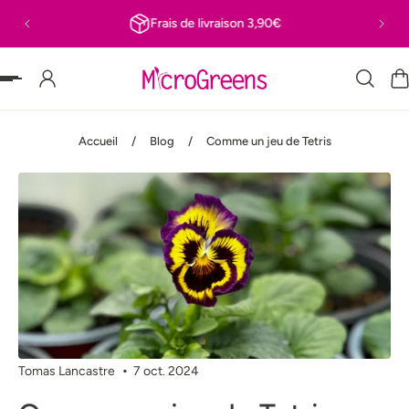
Frais de livraison 3,90€
 PASSER AU CONTENU
Accueil
/
Blog
/
Comme un jeu de Tetris
Tomas Lancastre
7 oct. 2024