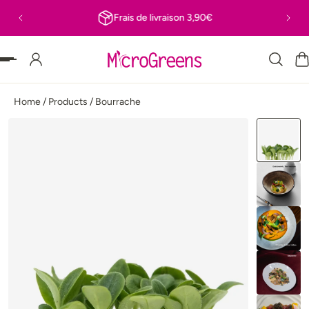
Frais de livraison 3,90€
 PASSER AU CONTENU
Home
/
Products
/
Bourrache