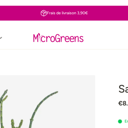
Frais de livraison 3,90€
S
€8
E