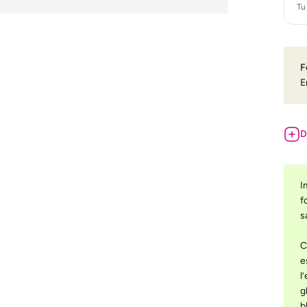
Tu
F
E
D
I
f
s
C
e
l
g
b