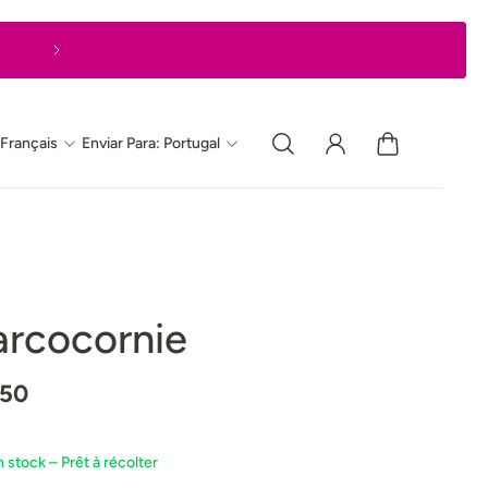
Livraison en 24 heures, du mardi au vendre
Français
Enviar Para: Portugal
arcocornie
.50
n stock – Prêt à récolter