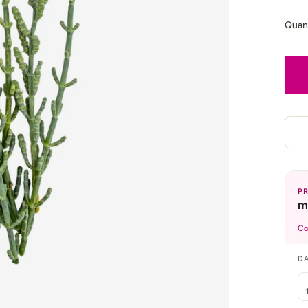
Quan
P
m
Co
DA