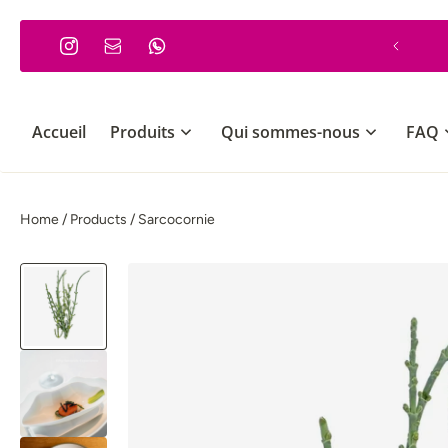
 PASSER AU CONTENU
Commande minimum 12€
Accueil
Produits
Qui sommes-nous
FAQ
Home
/
Products
/
Sarcocornie