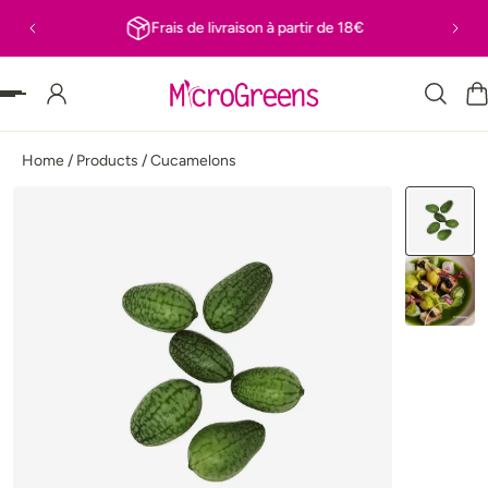
Frais de livraison à partir de 18€
 PASSER AU CONTENU
Home
/
Products
/
Cucamelons