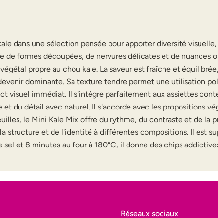
le dans une sélection pensée pour apporter diversité visuelle, te
lle de formes découpées, de nervures délicates et de nuances osc
e végétal propre au chou kale. La saveur est fraîche et équilibr
evenir dominante. Sa texture tendre permet une utilisation polyv
impact visuel immédiat. Il s'intègre parfaitement aux assiettes c
et du détail avec naturel. Il s'accorde avec les propositions v
illes, le Mini Kale Mix offre du rythme, du contraste et de la p
tructure et de l'identité à différentes compositions. Il est super 
r de sel et 8 minutes au four à 180°C, il donne des chips addicti
Réseaux sociaux