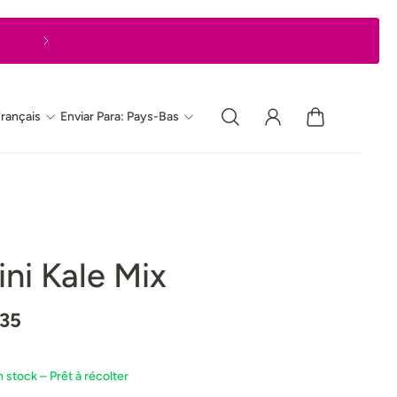
Livraison express en 1 à 2 jours ouvrable
rançais
Enviar Para: Pays-Bas
ini Kale Mix
.35
n stock – Prêt à récolter