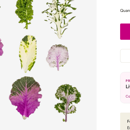
Quan
P
L
Co
F
E