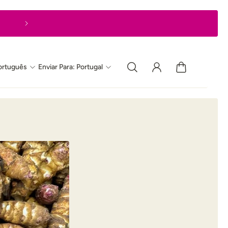
Entrega em 24 horas, de 3ª a 6ª
ortuguês
Enviar Para: Portugal