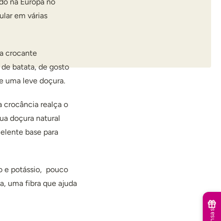
ido na Europa no
ular em várias
a crocante
de batata, de gosto
e uma leve doçura.
 crocância realça o
sua doçura natural
elente base para
o e potássio,
pouco
a, uma fibra que ajuda