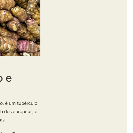
o e
o, é um tubérculo
da dos europeus, é
as.