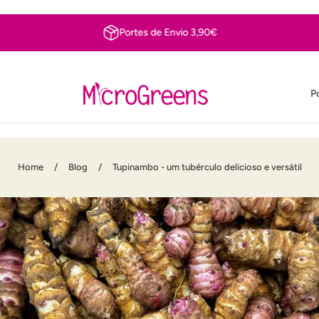
Portes de Envio 3,90€
P
Home
/
Blog
/
Tupinambo - um tubérculo delicioso e versátil