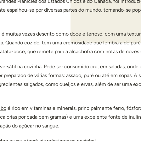
Grandes Planícies dos Estados Unidos e do Canadá, foi introduz
te espalhou-se por diversas partes do mundo, tornando-se pop
o
é muitas vezes descrito como doce e terroso, com uma textur
ta. Quando cozido, tem uma cremosidade que lembra a do puré 
batata-doce, que remete para a alcachofra com notas de nozes 
ersátil na cozinha. Pode ser consumido cru, em saladas, onde a
er preparado de várias formas: assado, puré ou até em sopas. A 
edientes salgados, como queijos e ervas, além de ser uma exc
mbo
é rico em vitaminas e minerais, principalmente ferro, fósfor
 calorias por cada cem gramas) e uma excelente fonte de inulin
lação do açúcar no sangue.
obre os seus incríveis préstimos na cozinha!