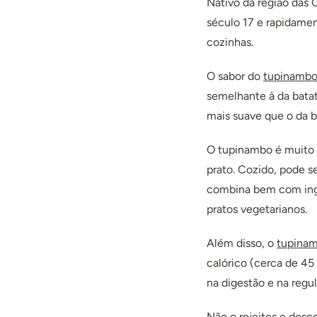
Nativo da região das 
século 17 e rapidamen
cozinhas.
O sabor do
tupinamb
semelhante à da bata
mais suave que o da 
O tupinambo é muito v
prato. Cozido, pode s
combina bem com ingr
pratos vegetarianos.
Além disso, o
tupina
calórico (cerca de 45
na digestão e na regu
Não o rejeites e desc