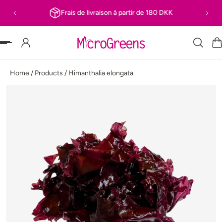
Frais de livraison à partir de 180 DKK
 PASSER AU CONTENU
Home
/
Products
/
Himanthalia elongata