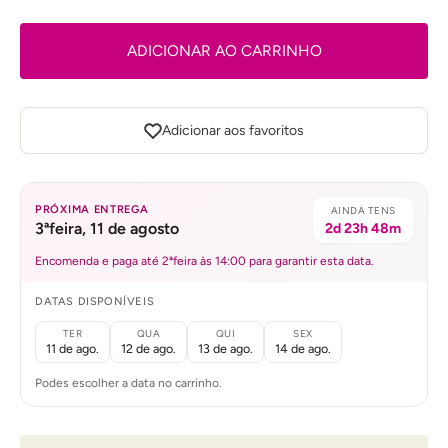
ADICIONAR AO CARRINHO
Adicionar aos favoritos
PRÓXIMA ENTREGA
AINDA TENS
3ªfeira, 11 de agosto
2d 23h 48m
Encomenda e paga até 2ªfeira às 14:00 para garantir esta data.
DATAS DISPONÍVEIS
TER
QUA
QUI
SEX
11 de ago.
12 de ago.
13 de ago.
14 de ago.
Podes escolher a data no carrinho.