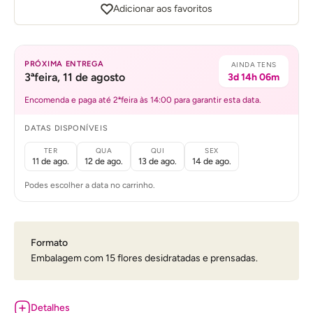
Adicionar aos favoritos
PRÓXIMA ENTREGA
AINDA TENS
3ªfeira, 11 de agosto
3d 14h 06m
Encomenda e paga até 2ªfeira às 14:00 para garantir esta data.
DATAS DISPONÍVEIS
TER
QUA
QUI
SEX
11 de ago.
12 de ago.
13 de ago.
14 de ago.
Podes escolher a data no carrinho.
Formato
Embalagem com 15 flores desidratadas e prensadas.
Detalhes